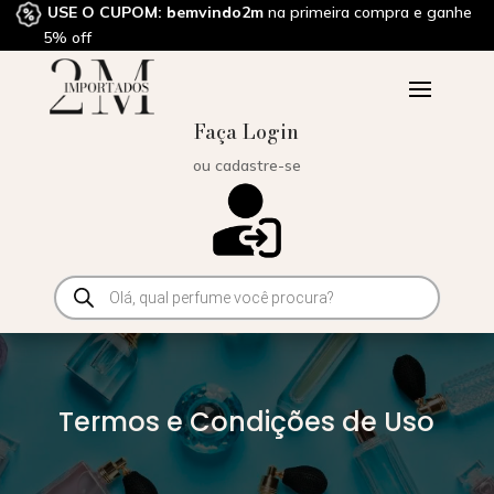
USE O CUPOM: bemvindo2m
na primeira compra e ganhe
5% off
Faça Login
ou cadastre-se
Pesquisar
produtos
Termos e Condições de Uso