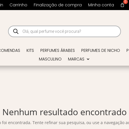
in
Carrinho
Finalização de compra
Minha conta
Pesquisar
produtos
COMENDAS
KITS
PERFUMES ÁRABES
PERFUMES DE NICHO
P
MASCULINO
MARCAS
Nenhum resultado encontrado
o foi encontrada. Tente refinar sua pesquisa, ou use a navegação a