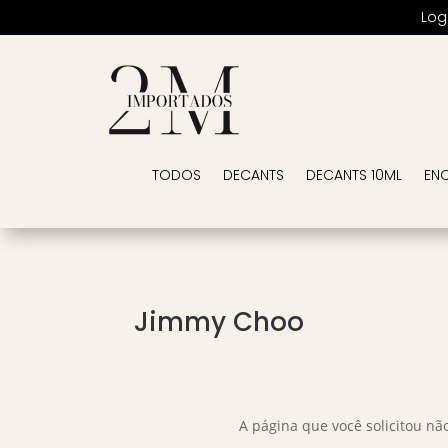
Log
TODOS
DECANTS
DECANTS 10ML
EN
Jimmy Choo
A página que você solicitou nã