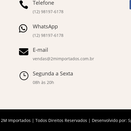
Telefone

(12) 98197-6178
WhatsApp

(12) 98197-6178
E-mail

vendas@2mimportados.com.br
Segunda a Sexta
}
08h às 20h
 2M Importados | Todos Direitos Reservados | Desenvolvido por:
S