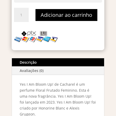
Yes
Adicionar ao carrinho
I
Am
Bloom
Up
–
Decant
2ml
quantidade
Descrição
Avaliações (0)
Yes I Am Bloom Up! de Cacharel é um
perfume Floral Frutado Feminino. Esta é
uma nova fragrância. Yes I Am Bloom Up!
foi lançada em 2023. Yes I Am Bloom Up! foi
criado por Honorine Blanc e Alexis
Grugeon.