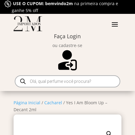
USE O CUPOM: bemvindo2m
na primeira compra e
ganhe 5% off
Faça Login
ou cadastre-se
Pesquisar
produtos
Página Inicial
/
Cacharel
/ Yes I Am Bloom Up –
Decant 2ml