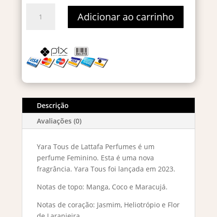
Yara
Adicionar ao carrinho
Tous
Eau
De
Parfum
–
Decant
5ml
quantidade
Descrição
Avaliações (0)
Yara Tous de Lattafa Perfumes é um
perfume Feminino. Esta é uma nova
fragrância. Yara Tous foi lançada em 2023.
Notas de topo: Manga, Coco e Maracujá.
Notas de coração: Jasmim, Heliotrópio e Flor
de Laranjeira.