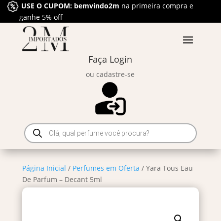
USE O CUPOM: bemvindo2m
na primeira compra e
ganhe 5% off
Faça Login
ou cadastre-se
Pesquisar
produtos
Página Inicial
/
Perfumes em Oferta
/ Yara Tous Eau
De Parfum – Decant 5ml