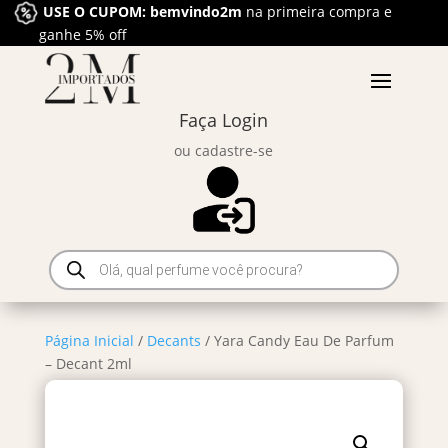
USE O CUPOM: bemvindo2m
na primeira compra e
ganhe 5% off
Faça Login
ou cadastre-se
Pesquisar
produtos
Página Inicial
/
Decants
/ Yara Candy Eau De Parfum
– Decant 2ml