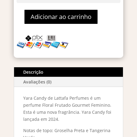
Adicionar ao carrinho
Yara
Candy
Eau
De
Parfum
–
Decant
2ml
Descrição
quantidade
Avaliações (0)
Yara Candy de Lattafa Perfumes é um
perfume Floral Frutado Gourmet Feminino.
Esta é uma nova fragrância. Yara Candy foi
lançada em 2024.
Notas de topo: Groselha Preta e Tangerina