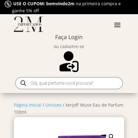
USE O CUPOM: bemvindo2m
na primeira compra e
ganhe 5% off
Faça Login
ou cadastre-se
Pesquisar
produtos
Página Inicial
/
Unissex
/ Xerjoff Muse Eau de Parfum
100ml