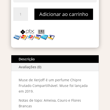
Xerjoff
Adicionar ao carrinho
Muse
Eau
de
Parfum
100ml
quantidade
Descrição
Avaliações (0)
Muse de Xerjoff é um perfume Chipre
Frutado Compartilhável. Muse foi lançada
em 2019.
Notas de topo: Ameixa, Couro e Flores
Brancas