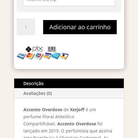
Xerjoff
Adicionar ao carrinho
Accento
Overdose
-
Decant
5ml
quantidade
Descrição
Avaliações (0)
Accento Overdose
de
Xerjoff
é um
perfume Floral Aldeídico
Compartilhável.
Accento Overdose
foi
lançado em 2019. O perfumista que assina
esta fragrância é Christian Carbonnel. As