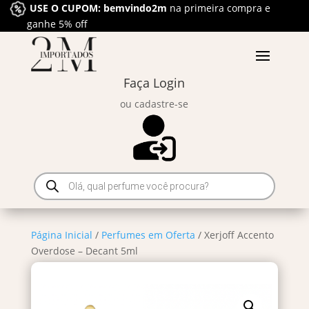
USE O CUPOM: bemvindo2m
na primeira compra e
ganhe 5% off
Faça Login
ou cadastre-se
Pesquisar
produtos
Página Inicial
/
Perfumes em Oferta
/ Xerjoff Accento
Overdose – Decant 5ml