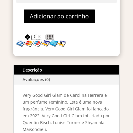
Adicionar ao carrinho
Very
Good
Girl
Glam
Eau
de
Parfum
80ml
Descrição
quantidade
Avaliações (0)
Very Good Girl Glam de Carolina Herrera é
um perfume Feminino. Esta é uma nova
fragrância. Very Good Girl Glam foi lançado
em 2022. Very Good Girl Glam foi criado por
Quentin Bisch, Louise Turner e Shyamala
Maisondieu.