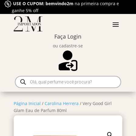
USE O CUPOM: bemvindo2m
na primeira compra e
ganhe 5% off
Faça Login
ou cadastre-se
Pesquisar
produtos
Página Inicial
/
Carolina Herrera
/ Very Good Girl
Glam Eau de Parfum 80ml