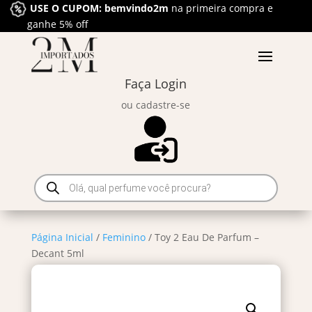
USE O CUPOM: bemvindo2m
na primeira compra e
ganhe 5% off
Faça Login
ou cadastre-se
Pesquisar
produtos
Página Inicial
/
Feminino
/ Toy 2 Eau De Parfum –
Decant 5ml