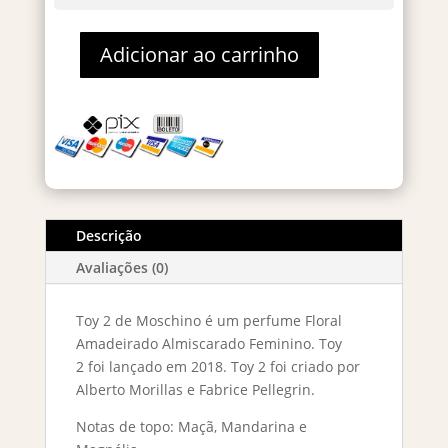
Adicionar ao carrinho
Toy
2
Eau
De
Parfum
–
Decant
5ml
Descrição
quantidade
Avaliações (0)
Toy 2 de Moschino é um perfume Floral
Amadeirado Almiscarado Feminino. Toy
2 foi lançado em 2018. Toy 2 foi criado por
Alberto Morillas e Fabrice Pellegrin.
Notas de topo: Maçã, Mandarina e