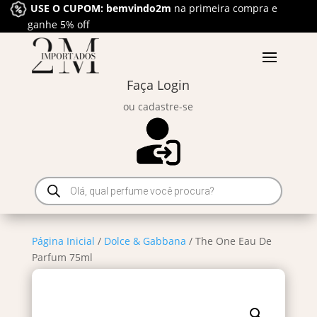
USE O CUPOM: bemvindo2m
na primeira compra e
ganhe 5% off
Faça Login
ou cadastre-se
Pesquisar
produtos
Página Inicial
/
Dolce & Gabbana
/ The One Eau De
Parfum 75ml