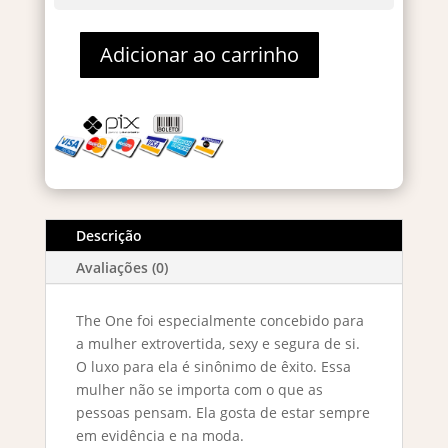
Adicionar ao carrinho
The
One
Eau
De
Parfum
75ml
quantidade
Descrição
Avaliações (0)
The One foi especialmente concebido para
a mulher extrovertida, sexy e segura de si.
O luxo para ela é sinônimo de êxito. Essa
mulher não se importa com o que as
pessoas pensam. Ela gosta de estar sempre
em evidência e na moda.