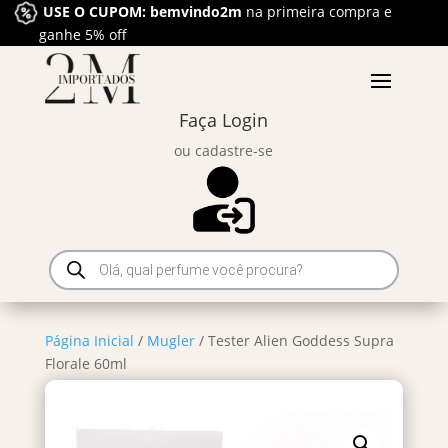
USE O CUPOM: bemvindo2m
na primeira compra e
ganhe 5% off
Faça Login
ou cadastre-se
Pesquisar
produtos
Página Inicial
/
Mugler
/ Tester Alien Goddess Supra
Florale 60ml