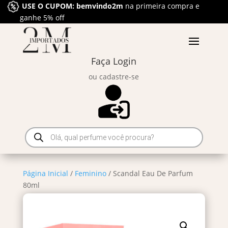
USE O CUPOM: bemvindo2m
na primeira compra e
ganhe 5% off
Faça Login
ou cadastre-se
Pesquisar
produtos
Página Inicial
/
Feminino
/ Scandal Eau De Parfum
80ml