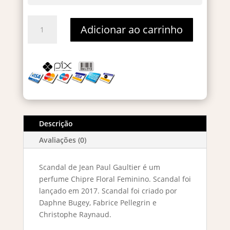
Scandal
Adicionar ao carrinho
Eau
De
Parfum
80ml
quantidade
Descrição
Avaliações (0)
Scandal de Jean Paul Gaultier é um
perfume Chipre Floral Feminino. Scandal foi
lançado em 2017. Scandal foi criado por
Daphne Bugey, Fabrice Pellegrin e
Christophe Raynaud.