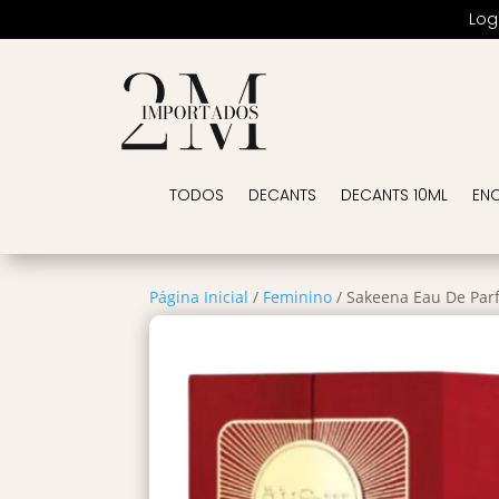
Log
TODOS
DECANTS
DECANTS 10ML
EN
Página Inicial
/
Feminino
/ Sakeena Eau De Pa