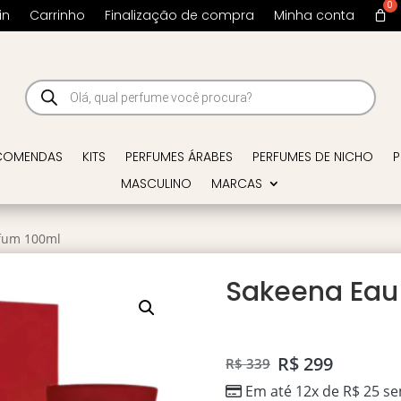
in
Carrinho
Finalização de compra
Minha conta
Pesquisar
produtos
COMENDAS
KITS
PERFUMES ÁRABES
PERFUMES DE NICHO
P
MASCULINO
MARCAS
rfum 100ml
Sakeena Eau
R$
299
R$
339
Em até 12x de
R$
25
se