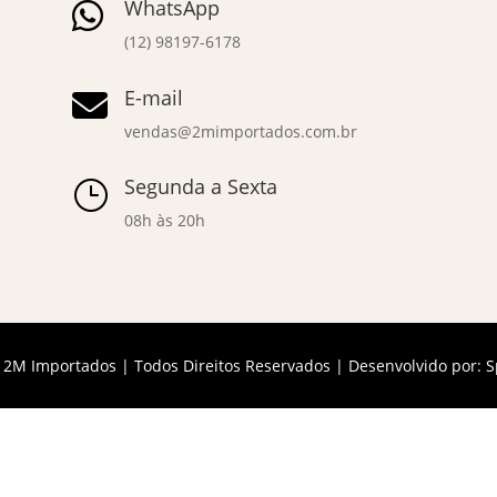
WhatsApp

(12) 98197-6178
E-mail

vendas@2mimportados.com.br
Segunda a Sexta
}
08h às 20h
 2M Importados | Todos Direitos Reservados | Desenvolvido por:
S