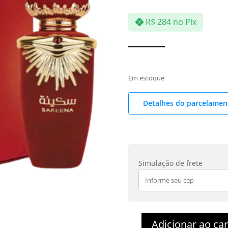
R$
284
no Pix
Em estoque
Detalhes do parcelamen
Simulação de frete
Adicionar ao ca