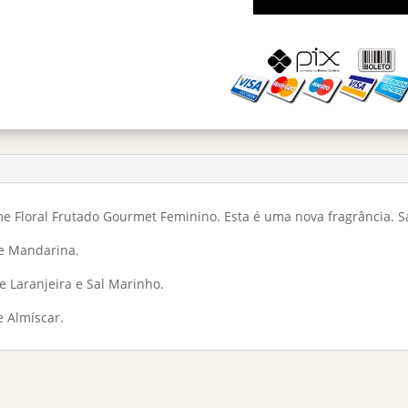
Sakeena
Eau
De
Parfum
100ml
quantidade
e Floral Frutado Gourmet Feminino. Esta é uma nova fragrância. S
 e Mandarina.
e Laranjeira e Sal Marinho.
e Almíscar.