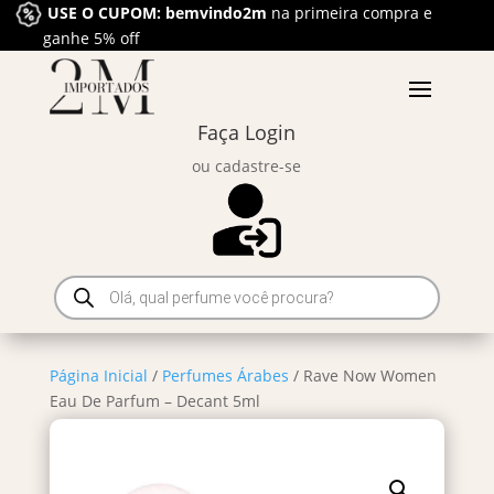
USE O CUPOM: bemvindo2m
na primeira compra e
ganhe 5% off
Faça Login
ou cadastre-se
Pesquisar
produtos
Página Inicial
/
Perfumes Árabes
/ Rave Now Women
Eau De Parfum – Decant 5ml