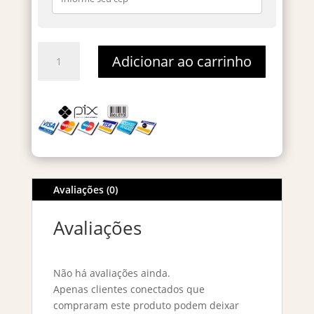
Rave
Adicionar ao carrinho
Now
Women
Eau
De
Parfum
-
Decant
5ml
Avaliações (0)
quantidade
Avaliações
Não há avaliações ainda.
Apenas clientes conectados que
compraram este produto podem deixar