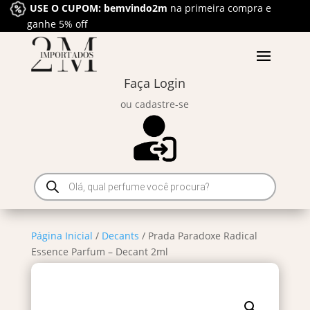
USE O CUPOM: bemvindo2m
na primeira compra e
ganhe 5% off
Faça Login
ou cadastre-se
Pesquisar
produtos
Página Inicial
/
Decants
/ Prada Paradoxe Radical
Essence Parfum – Decant 2ml