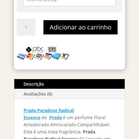
Prada
Adicionar ao carrinho
Paradoxe
Radical
Essence
Parfum
-
Decant
2ml
quantidade
Descrição
Avaliações (0)
Prada Paradoxe Radical
Essence
de
Prada
é um perfume Floral
Amadeirado Almiscarado Compartilhável.
Esta é uma nova fragrância.
Prada
Paradoxe Radical Essence
foi lançada em