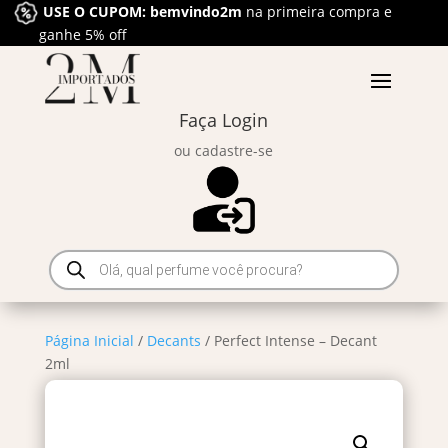
USE O CUPOM: bemvindo2m
na primeira compra e
ganhe 5% off
Faça Login
ou cadastre-se
Pesquisar
produtos
Página Inicial
/
Decants
/ Perfect Intense – Decant
2ml