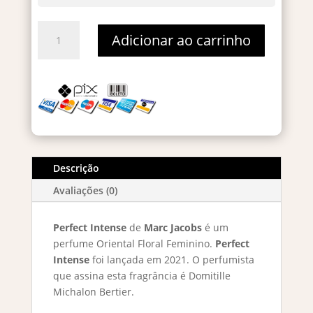
Perfect
Adicionar ao carrinho
Intense
-
Decant
2ml
quantidade
Descrição
Avaliações (0)
Perfect Intense
de
Marc Jacobs
é um
perfume Oriental Floral Feminino.
Perfect
Intense
foi lançada em 2021. O perfumista
que assina esta fragrância é Domitille
Michalon Bertier.