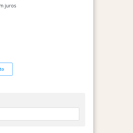
m juros
to