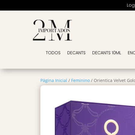
Log
TODOS
DECANTS
DECANTS 10ML
EN
Página Inicial
/
Feminino
/ Orientica Velvet Go