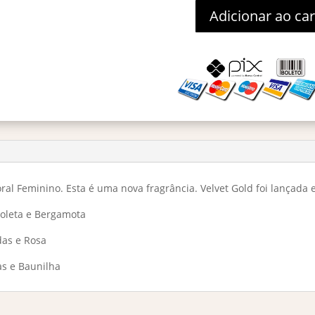
Adicionar ao ca
Orientica
Velvet
Gold
Eau
De
Parfum
80ml
quantidade
ral Feminino. Esta é uma nova fragrância. Velvet Gold foi lançada
ioleta e Bergamota
das e Rosa
as e Baunilha