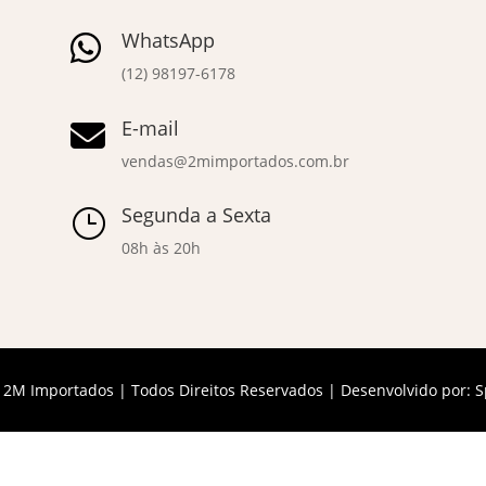
WhatsApp

(12) 98197-6178
E-mail

vendas@2mimportados.com.br
Segunda a Sexta
}
08h às 20h
 2M Importados | Todos Direitos Reservados | Desenvolvido por:
S