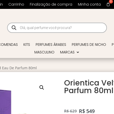
in
Carrinho
Finalização de compra
Minha conta
Pesquisar
produtos
COMENDAS
KITS
PERFUMES ÁRABES
PERFUMES DE NICHO
P
MASCULINO
MARCAS
ld Eau De Parfum 80ml
Orientica Ve
Parfum 80ml
R$
549
R$
629