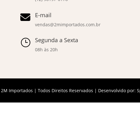
E-mail

vendas@2mimportados.com.br
Segunda a Sexta
}
08h às 20h
 2M Importados | Todos Direitos Reservados | Desenvolvido por:
S