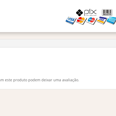
-
Decant
5ml
quantidade
am este produto podem deixar uma avaliação.