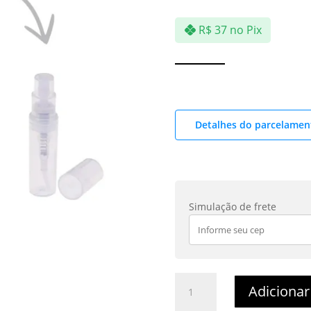
R$
37
no Pix
Detalhes do parcelamen
Simulação de frete
Nebras
Adicionar
Elixir