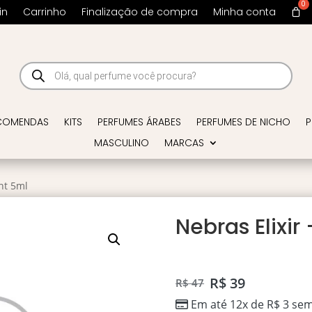
in
Carrinho
Finalização de compra
Minha conta
Pesquisar
produtos
COMENDAS
KITS
PERFUMES ÁRABES
PERFUMES DE NICHO
P
MASCULINO
MARCAS
nt 5ml
Nebras Elixi
R$
39
R$
47
Em até 12x de
R$
3
sem