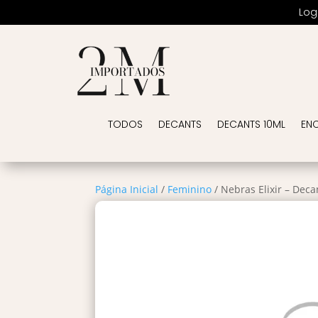
Log
TODOS
DECANTS
DECANTS 10ML
EN
Página Inicial
/
Feminino
/ Nebras Elixir – Deca