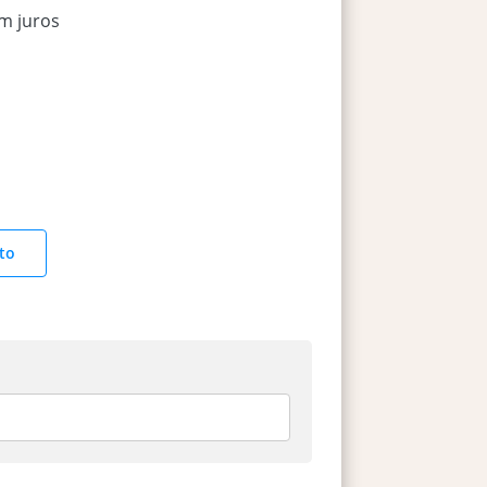
m juros
to