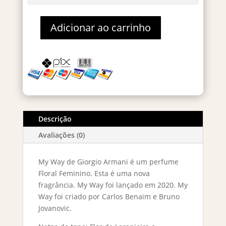
Adicionar ao carrinho
My
Way
Eau
De
Parfum
50ml
quantidade
Descrição
Avaliações (0)
My Way de Giorgio Armani é um perfume
Floral Feminino. Esta é uma nova
fragrância. My Way foi lançado em 2020. My
Way foi criado por Carlos Benaim e Bruno
Jovanovic.