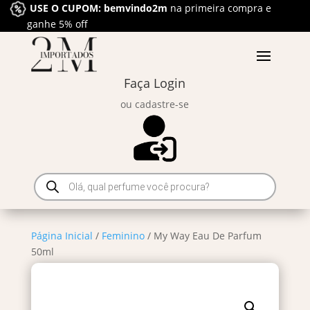
USE O CUPOM: bemvindo2m
na primeira compra e
ganhe 5% off
Faça Login
ou cadastre-se
Pesquisar
produtos
Página Inicial
/
Feminino
/ My Way Eau De Parfum
50ml