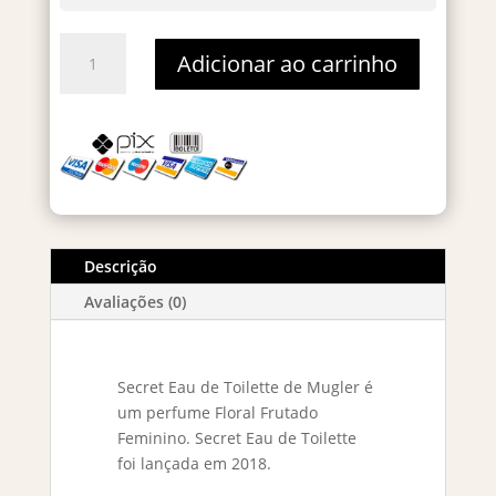
Mugler
Adicionar ao carrinho
Secret
Eau
De
Toilette
-
Decant
5ml
quantidade
Descrição
Avaliações (0)
Secret Eau de Toilette de Mugler é
um perfume Floral Frutado
Feminino. Secret Eau de Toilette
foi lançada em 2018.