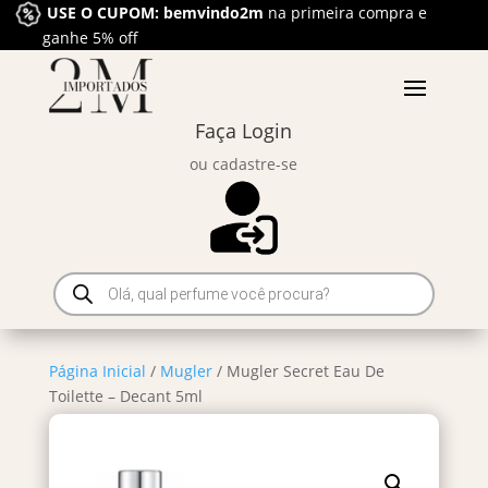
USE O CUPOM: bemvindo2m
na primeira compra e
ganhe 5% off
Faça Login
ou cadastre-se
Pesquisar
produtos
Página Inicial
/
Mugler
/ Mugler Secret Eau De
Toilette – Decant 5ml