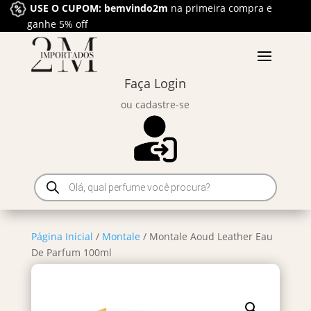
USE O CUPOM: bemvindo2m
na primeira compra e
ganhe 5% off
Faça Login
ou cadastre-se
Pesquisar
produtos
Página Inicial
/
Montale
/ Montale Aoud Leather Eau
De Parfum 100ml