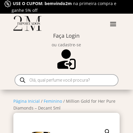
USE O CUPOM: bemvindo2m
na primeira compra e
ganhe 5% off
Faça Login
ou cadastre-se
Pesquisar
produtos
Página Inicial
/
Feminino
/ Million Gold for Her Pure
Diamonds – Decant 5ml