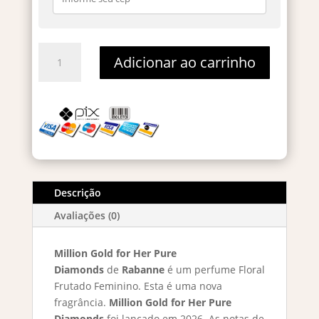
Million
Adicionar ao carrinho
Gold
for
Her
Pure
Diamonds
-
Decant
5ml
Descrição
quantidade
Avaliações (0)
Million Gold for Her Pure
Diamonds
de
Rabanne
é um perfume Floral
Frutado Feminino. Esta é uma nova
fragrância.
Million Gold for Her Pure
Diamonds
foi lançado em 2026. As notas de