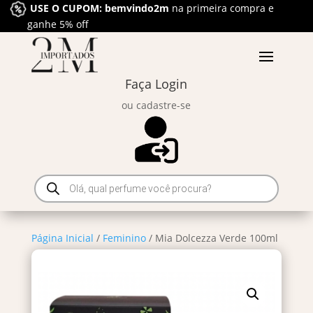
USE O CUPOM: bemvindo2m
na primeira compra e
ganhe 5% off
Faça Login
ou cadastre-se
Pesquisar
produtos
Página Inicial
/
Feminino
/ Mia Dolcezza Verde 100ml