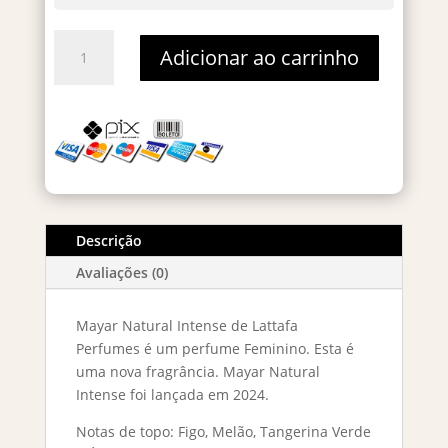
Mayar
Adicionar ao carrinho
Natural
Intense
-
Decant
2ml
quantidade
Descrição
Avaliações (0)
Mayar Natural Intense de Lattafa
Perfumes é um perfume Feminino. Esta é
uma nova fragrância. Mayar Natural
Intense foi lançada em 2024.
Notas de topo: Figo, Melão, Tangerina Verde