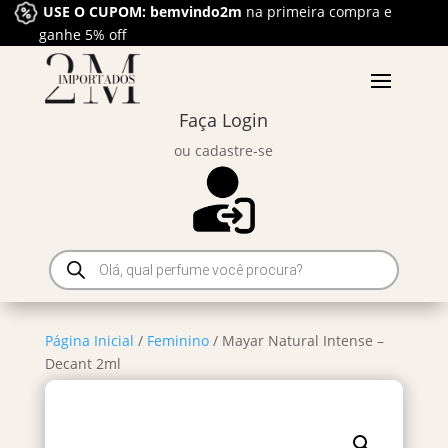
USE O CUPOM: bemvindo2m
na primeira compra e
ganhe 5% off
Faça Login
ou cadastre-se
Pesquisar
produtos
Página Inicial
/
Feminino
/ Mayar Natural Intense –
Decant 2ml