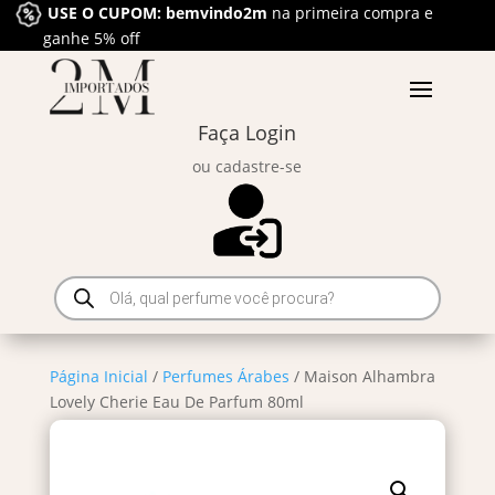
USE O CUPOM: bemvindo2m
na primeira compra e
ganhe 5% off
Faça Login
ou cadastre-se
Pesquisar
produtos
Página Inicial
/
Perfumes Árabes
/ Maison Alhambra
Lovely Cherie Eau De Parfum 80ml