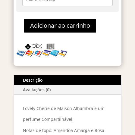
Adicionar ao carrinho
Maison
Alhambra
Lovely
Cherie
Eau
De
Parfum
80ml
Descrição
quantidade
Avaliações (0)
Lovely Chèrie de Maison Alhambra é um
perfume Compartilhável.
Notas de topo: Amêndoa Amarga e Rosa