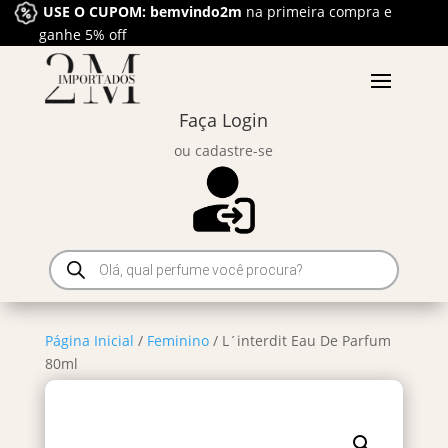
USE O CUPOM: bemvindo2m
na primeira compra e
ganhe 5% off
Faça Login
ou cadastre-se
Pesquisar
produtos
Página Inicial
/
Feminino
/ L´interdit Eau De Parfum
80ml