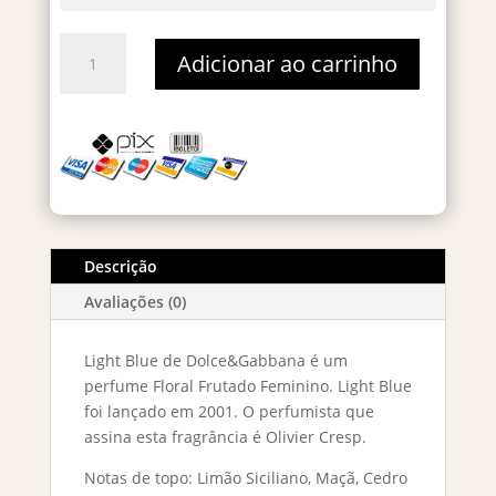
Light
Adicionar ao carrinho
Blue
Eau
de
Toilette
–
Decant
5ml
quantidade
Descrição
Avaliações (0)
Light Blue de Dolce&Gabbana é um
perfume Floral Frutado Feminino. Light Blue
foi lançado em 2001. O perfumista que
assina esta fragrância é Olivier Cresp.
Notas de topo: Limão Siciliano, Maçã, Cedro