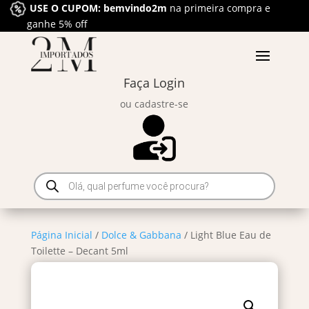
USE O CUPOM: bemvindo2m
na primeira compra e
ganhe 5% off
Faça Login
ou cadastre-se
Pesquisar
produtos
Página Inicial
/
Dolce & Gabbana
/ Light Blue Eau de
Toilette – Decant 5ml