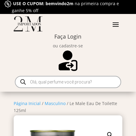
USE O CUPOM: bemvindo2m
na primeira compra e
ganhe 5% off
Faça Login
ou cadastre-se
Pesquisar
produtos
Página Inicial
/
Masculino
/ Le Male Eau De Toilette
125ml