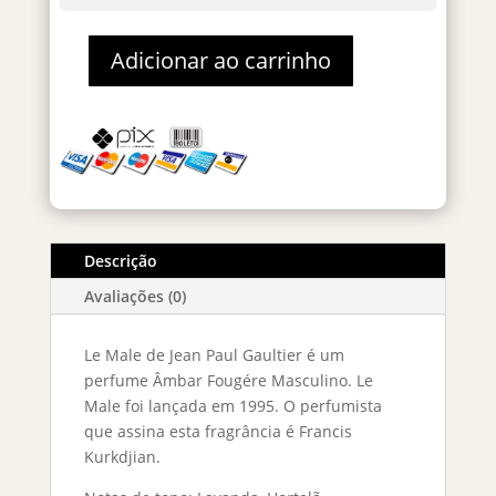
Adicionar ao carrinho
Le
Male
Eau
De
Toilette
125ml
quantidade
Descrição
Avaliações (0)
Le Male de Jean Paul Gaultier é um
perfume Âmbar Fougére Masculino. Le
Male foi lançada em 1995. O perfumista
que assina esta fragrância é Francis
Kurkdjian.