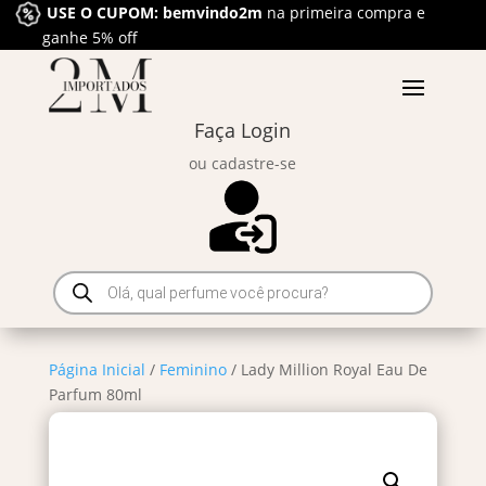
USE O CUPOM: bemvindo2m
na primeira compra e
ganhe 5% off
Faça Login
ou cadastre-se
Pesquisar
produtos
Página Inicial
/
Feminino
/ Lady Million Royal Eau De
Parfum 80ml