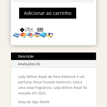
Adicionar ao carrinho
Lady
Million
Royal
Eau
De
Parfum
80ml
quantidade
Descrição
Avaliações (0)
Lady Million Royal de Paco Rabanne é um
perfume Floral Frutado Feminino. Esta é
uma nova fragrância. Lady Million Royal foi
lançada em 2023.
Nota de topo Romã.