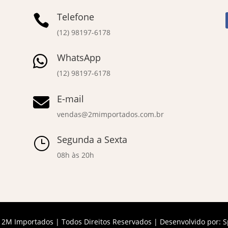
Telefone

(12) 98197-6178
WhatsApp

(12) 98197-6178
E-mail

vendas@2mimportados.com.br
Segunda a Sexta
}
08h às 20h
 2M Importados | Todos Direitos Reservados | Desenvolvido por:
S