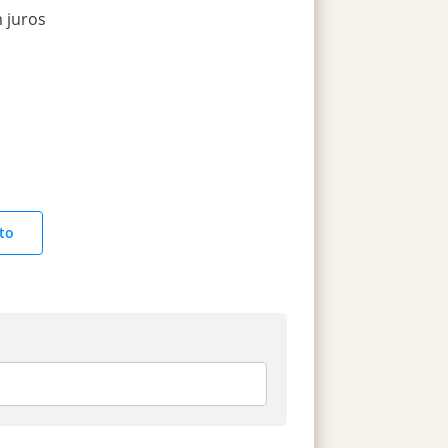
 juros
to