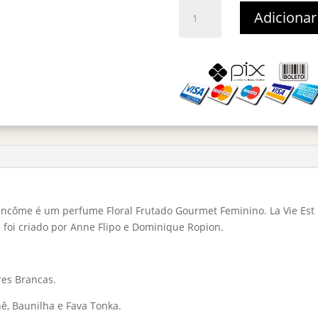
La
Adicionar
Vie
Est
Belle
Eau
De
Toilette
-
Decant
2ml
quantidade
 Lancôme é um perfume Floral Frutado Gourmet Feminino. La Vie Est 
te foi criado por Anne Flipo e Dominique Ropion.
ores Brancas.
nê, Baunilha e Fava Tonka.