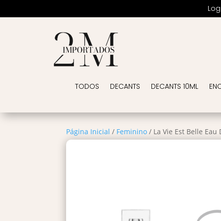
Log
TODOS
DECANTS
DECANTS 10ML
EN
Página Inicial
/
Feminino
/ La Vie Est Belle Eau