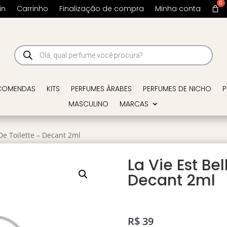
in
Carrinho
Finalização de compra
Minha conta
Pesquisar
produtos
COMENDAS
KITS
PERFUMES ÁRABES
PERFUMES DE NICHO
P
MASCULINO
MARCAS
 De Toilette – Decant 2ml
La Vie Est Be
Decant 2ml
R$
39