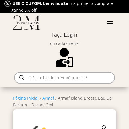
USE O CUPOM: bemvindo2m
na primeira compra e
ganhe 5% off
Faça Login
ou cadastre-se
Pesquisar
produtos
Página Inicial
/
Armaf
/ Armaf Island Breeze Eau De
Parfum – Decant 2ml