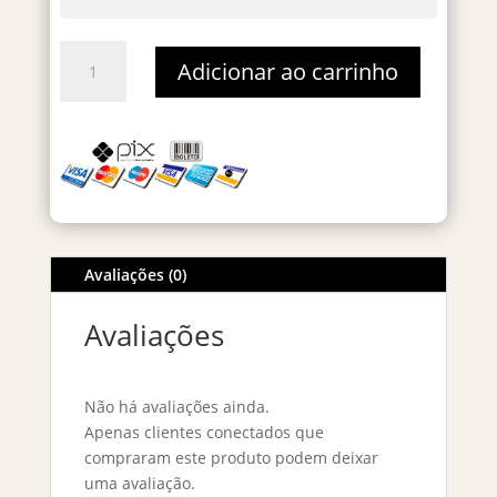
Armaf
Adicionar ao carrinho
Island
Breeze
Eau
De
Parfum
-
Decant
2ml
Avaliações (0)
quantidade
Avaliações
Não há avaliações ainda.
Apenas clientes conectados que
compraram este produto podem deixar
uma avaliação.