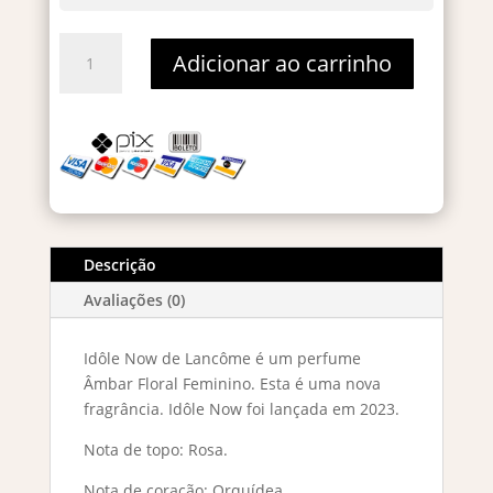
Idôle
Adicionar ao carrinho
Now
Eau
de
Parfum
50ml
quantidade
Descrição
Avaliações (0)
Idôle Now de Lancôme é um perfume
Âmbar Floral Feminino. Esta é uma nova
fragrância. Idôle Now foi lançada em 2023.
Nota de topo: Rosa.
Nota de coração: Orquídea.