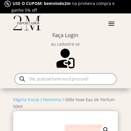
USE O CUPOM: bemvindo2m
na primeira compra e
ganhe 5% off
Faça Login
ou cadastre-se
Pesquisar
produtos
Página Inicial
/
Feminino
/ Idôle Now Eau de Parfum
50ml