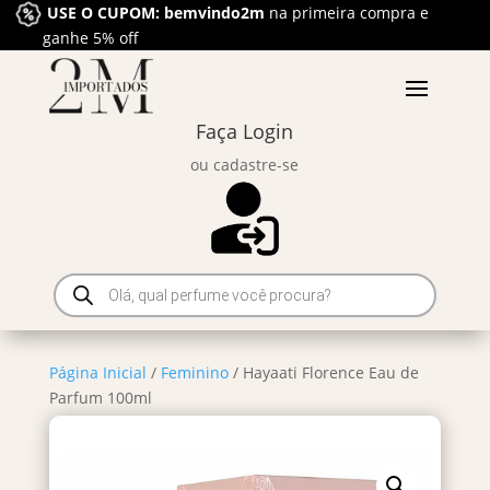
USE O CUPOM: bemvindo2m
na primeira compra e
ganhe 5% off
Faça Login
ou cadastre-se
Pesquisar
produtos
Página Inicial
/
Feminino
/ Hayaati Florence Eau de
Parfum 100ml