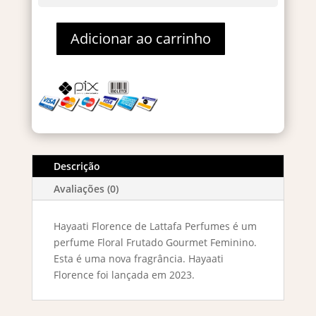
Adicionar ao carrinho
Hayaati
Florence
Eau
de
Parfum
100ml
quantidade
Descrição
Avaliações (0)
Hayaati Florence de Lattafa Perfumes é um
perfume Floral Frutado Gourmet Feminino.
Esta é uma nova fragrância. Hayaati
Florence foi lançada em 2023.