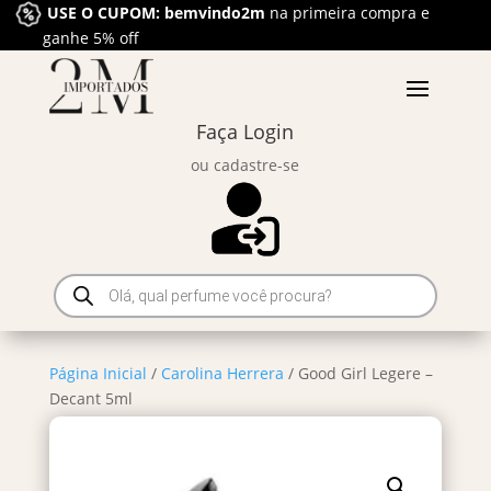
USE O CUPOM: bemvindo2m
na primeira compra e
ganhe 5% off
Faça Login
ou cadastre-se
Pesquisar
produtos
Página Inicial
/
Carolina Herrera
/ Good Girl Legere –
Decant 5ml