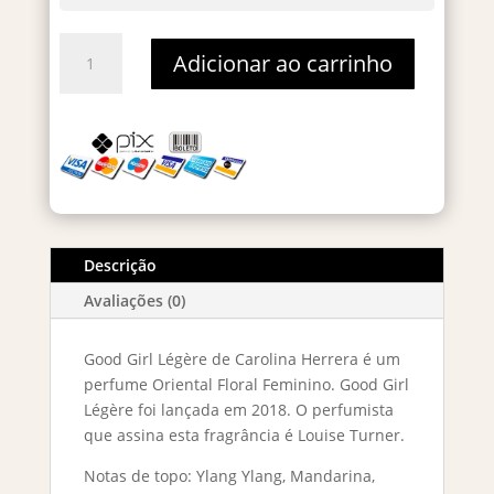
Good
Adicionar ao carrinho
Girl
Legere
–
Decant
5ml
quantidade
Descrição
Avaliações (0)
Good Girl Légère de Carolina Herrera é um
perfume Oriental Floral Feminino. Good Girl
Légère foi lançada em 2018. O perfumista
que assina esta fragrância é Louise Turner.
Notas de topo: Ylang Ylang, Mandarina,