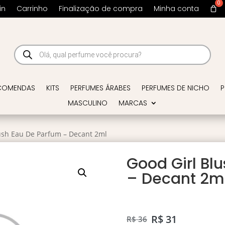
in
Carrinho
Finalização de compra
Minha conta
Pesquisar
produtos
COMENDAS
KITS
PERFUMES ÁRABES
PERFUMES DE NICHO
P
MASCULINO
MARCAS
ush Eau De Parfum – Decant 2ml
Good Girl Bl
– Decant 2m
R$
31
R$
36