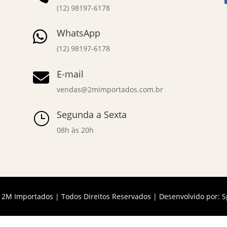
(12) 98197-6178
WhatsApp

(12) 98197-6178
E-mail

vendas@2mimportados.com.br
Segunda a Sexta
}
08h às 20h
 2M Importados | Todos Direitos Reservados | Desenvolvido por:
S