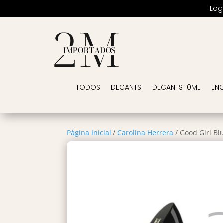
Log
TODOS
DECANTS
DECANTS 10ML
EN
Página Inicial
/
Carolina Herrera
/ Good Girl Bl