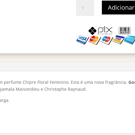
Good
Adicionar
Girl
Blush
Eau
De
Parfum
-
Decant
2ml
quantidade
m perfume Chipre Floral Feminino. Esta é uma nova fragrância.
Goo
 Shyamala Maisondieu e Christophe Raynaud.
arga.