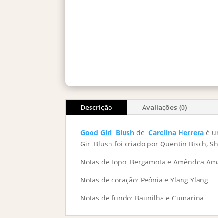
Descrição
Avaliações (0)
Good Girl
Blush
de
Carolina Herrera
é u
Girl Blush foi criado por Quentin Bisch,
Notas de topo: Bergamota e Amêndoa Am
Notas de coração: Peônia e Ylang Ylang.
Notas de fundo: Baunilha e Cumarina