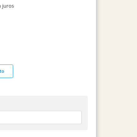
 juros
to