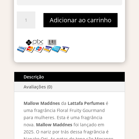
Give
Adicionar ao carrinho
Me
Gourmand
Mallow
Madness
-
Decant
5ml
quantidade
Descrição
Avaliações (0)
Mallow Maddnes
da
Lattafa Perfumes
é
uma fragrância Floral Fruity Gourmand
para mulheres. Esta é uma fragrância
nova.
Mallow Maddnes
foi lançado em
2025. O nariz por trás dessa fragrância é
Nanako Ogi. As notas de topo são Morango