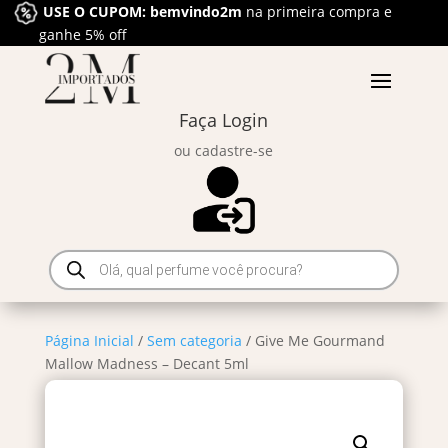
USE O CUPOM: bemvindo2m
na primeira compra e
ganhe 5% off
Faça Login
ou cadastre-se
Pesquisar
produtos
Página Inicial
/
Sem categoria
/ Give Me Gourmand
Mallow Madness – Decant 5ml