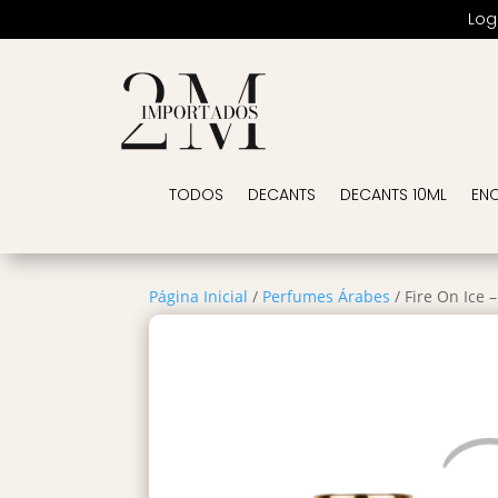
Log
TODOS
DECANTS
DECANTS 10ML
EN
Página Inicial
/
Perfumes Árabes
/ Fire On Ice 