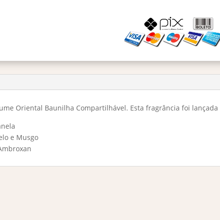
Ice
-
Decant
5ml
quantidade
ume Oriental Baunilha Compartilhável. Esta fragrância foi lançada
anela
melo e Musgo
e Ambroxan