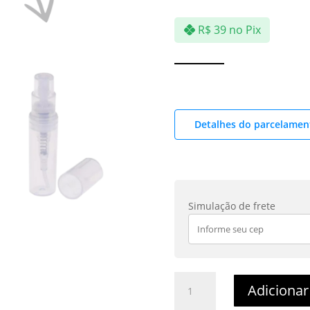
R$
39
no Pix
Detalhes do parcelamen
Simulação de frete
Fire
Adicionar
On