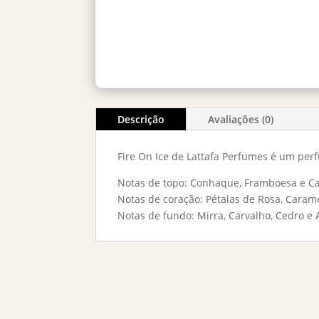
Descrição
Avaliações (0)
Fire On Ice de Lattafa Perfumes é um perf
Notas de topo: Conhaque, Framboesa e C
Notas de coração: Pétalas de Rosa, Cara
Notas de fundo: Mirra, Carvalho, Cedro 