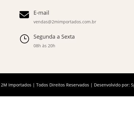
E-mail

vendas@2mimportados.com.br
Segunda a Sexta
}
08h às 20h
 2M Importados | Todos Direitos Reservados | Desenvolvido por:
S