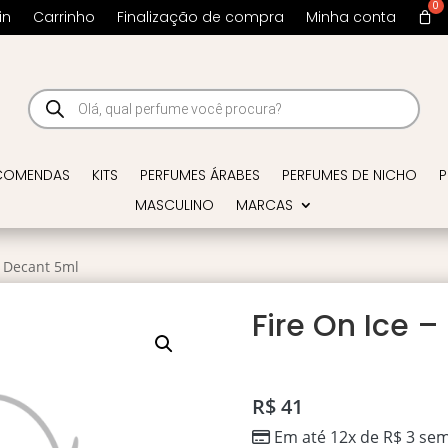
in
Carrinho
Finalização de compra
Minha conta
Pesquisar
produtos
COMENDAS
KITS
PERFUMES ÁRABES
PERFUMES DE NICHO
P
MASCULINO
MARCAS
– Decant 5ml
Fire On Ice 
R$
41
Em até 12x de
R$
3
sem