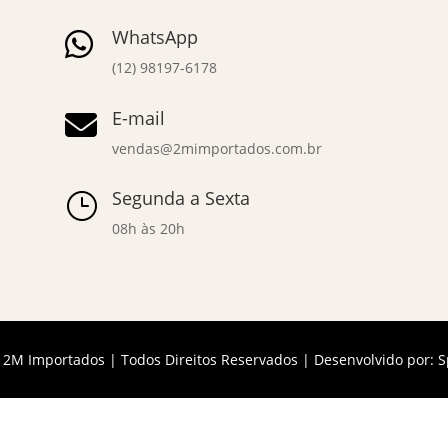
WhatsApp

(12) 98197-6178
E-mail

vendas@2mimportados.com.br
Segunda a Sexta
}
08h às 20h
 2M Importados | Todos Direitos Reservados | Desenvolvido por:
S