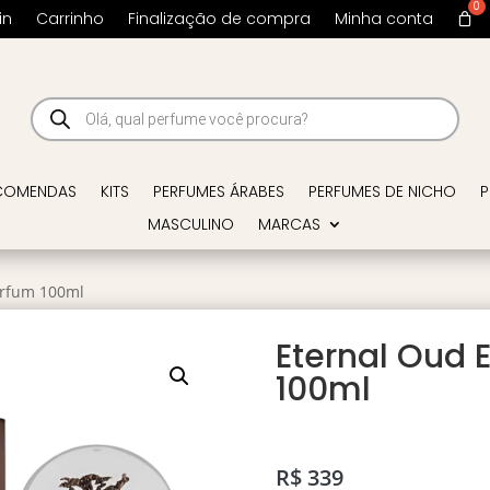
in
Carrinho
Finalização de compra
Minha conta
Pesquisar
produtos
COMENDAS
KITS
PERFUMES ÁRABES
PERFUMES DE NICHO
P
MASCULINO
MARCAS
arfum 100ml
Eternal Oud 
100ml
R$
339