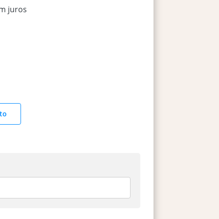
m juros
to