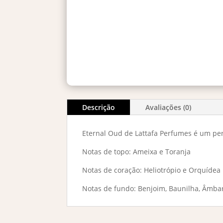
Descrição
Avaliações (0)
Eternal Oud de Lattafa Perfumes é um pe
Notas de topo: Ameixa e Toranja
Notas de coração: Heliotrópio e Orquídea
Notas de fundo: Benjoim, Baunilha, Âmba