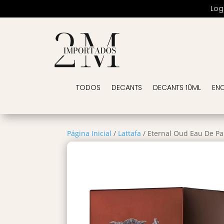
Log
TODOS
DECANTS
DECANTS 10ML
EN
Página Inicial
/
Lattafa
/ Eternal Oud Eau De P