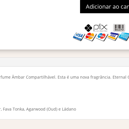
Adicionar ao ca
Eternal
Oud
Eau
De
Parfum
100ml
quantidade
rfume Âmbar Compartilhável. Esta é uma nova fragrância. Eternal 
r, Fava Tonka, Agarwood (Oud) e Ládano