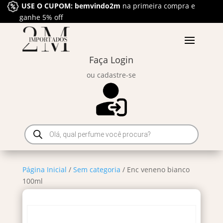
USE O CUPOM: bemvindo2m
na primeira compra e
ganhe 5% off
Faça Login
ou cadastre-se
Pesquisar
produtos
Página Inicial
/
Sem categoria
/ Enc veneno bianco
100ml