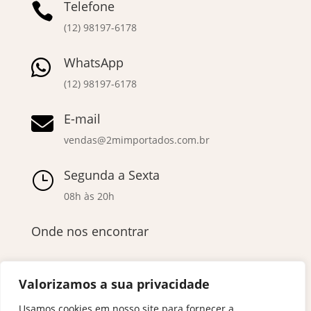
Telefone

(12) 98197-6178
WhatsApp

(12) 98197-6178
E-mail

vendas@2mimportados.com.br
Segunda a Sexta
}
08h às 20h
Onde nos encontrar
Valorizamos a sua privacidade
Usamos cookies em nosso site para fornecer a