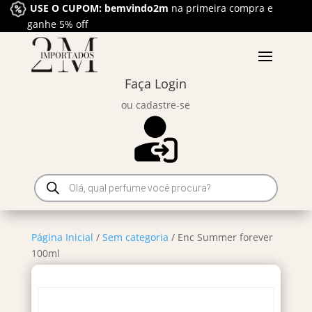
USE O CUPOM: bemvindo2m
na primeira compra e
ganhe 5% off
Faça Login
ou cadastre-se
Pesquisar
produtos
Página Inicial
/
Sem categoria
/ Enc Summer forever
100ml