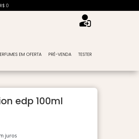
R$
0
ERFUMES EM OFERTA
PRÉ-VENDA
TESTER
tion edp 100ml
m juros