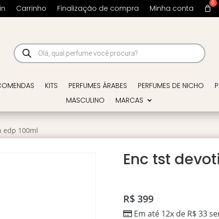
in
Carrinho
Finalização de compra
Minha conta
Pesquisar
produtos
COMENDAS
KITS
PERFUMES ÁRABES
PERFUMES DE NICHO
P
MASCULINO
MARCAS
on edp 100ml
Enc tst devo
R$
399
Em até 12x de
R$
33
se