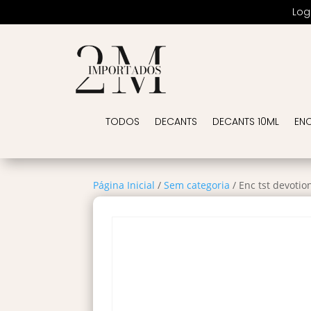
Log
TODOS
DECANTS
DECANTS 10ML
EN
Página Inicial
/
Sem categoria
/ Enc tst devoti