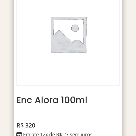
Enc Alora 100ml
R$
320
Em até 12x de
R$
27
sem juros