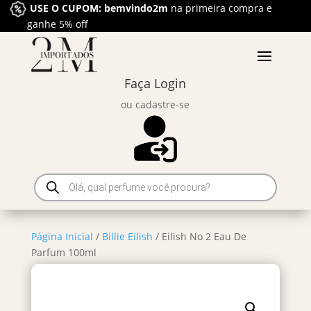
USE O CUPOM: bemvindo2m
na primeira compra e
ganhe 5% off
Faça Login
ou cadastre-se
Pesquisar
produtos
Página Inicial
/
Billie Eilish
/ Eilish No 2 Eau De
Parfum 100ml