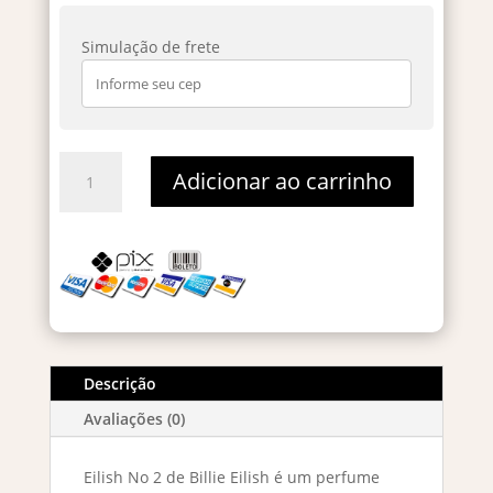
Simulação de frete
Eilish
Adicionar ao carrinho
No
2
-
Decant
2ml
quantidade
Descrição
Avaliações (0)
Eilish No 2 de Billie Eilish é um perfume