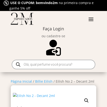
USE O CUPOM: bemvindo2m
na primeira compra e
ganhe 5% off
Faça Login
ou cadastre-se
Pesquisar
produtos
Página Inicial
/
Billie Eilish
/ Eilish No 2 – Decant 2ml