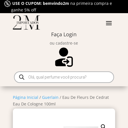
USE O CUPOM: bemvindo2m
na primeira compra e
ganhe 5% off
Faça Login
ou cadastre-se
Pesquisar
produtos
Página Inicial
/
Guerlain
/ Eau De Fleurs De Cedrat
Eau De Cologne 100ml