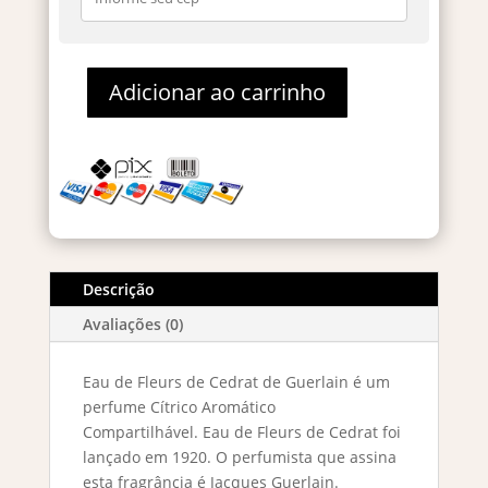
Adicionar ao carrinho
Eau
De
Fleurs
De
Cedrat
Eau
De
Cologne
Descrição
100ml
Avaliações (0)
quantidade
Eau de Fleurs de Cedrat de Guerlain é um
perfume Cítrico Aromático
Compartilhável. Eau de Fleurs de Cedrat foi
lançado em 1920. O perfumista que assina
esta fragrância é Jacques Guerlain.