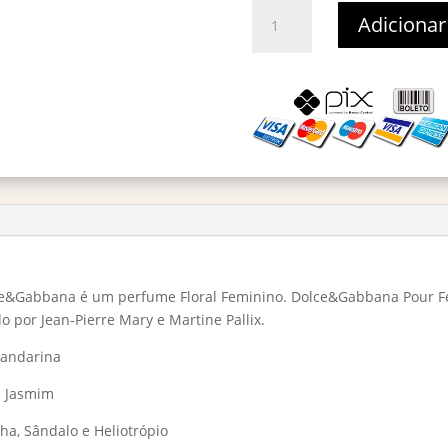
Dolce
Adicionar
&
Gabbana
Pour
Femme
Eau
De
Parfum
–
Decant
2ml
quantidade
&Gabbana é um perfume Floral Feminino. Dolce&Gabbana Pour F
por Jean-Pierre Mary e Martine Pallix.
Mandarina
e Jasmim
ha, Sândalo e Heliotrópio