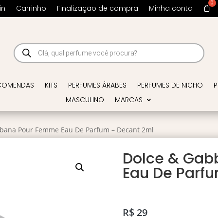
in
Carrinho
Finalização de compra
Minha conta
Pesquisar
produtos
COMENDAS
KITS
PERFUMES ÁRABES
PERFUMES DE NICHO
P
MASCULINO
MARCAS
bbana Pour Femme Eau De Parfum – Decant 2ml
Dolce & Ga
Eau De Parf
R$
29