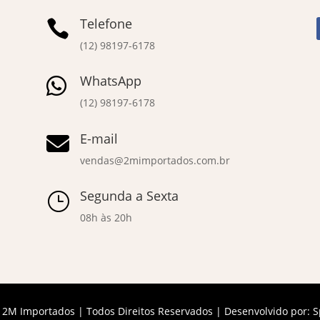
Telefone

(12) 98197-6178
WhatsApp

(12) 98197-6178
E-mail

vendas@2mimportados.com.br
Segunda a Sexta
}
08h às 20h
 2M Importados | Todos Direitos Reservados | Desenvolvido por:
S