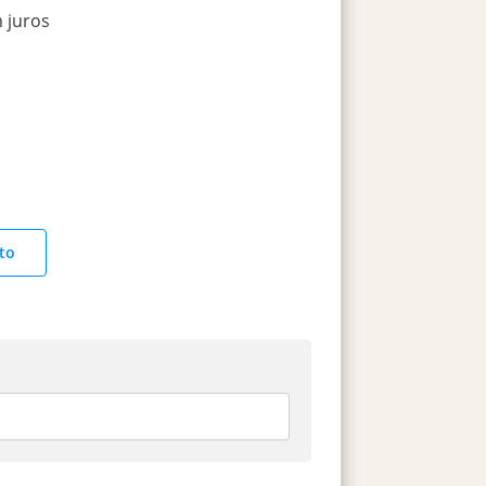
 juros
to