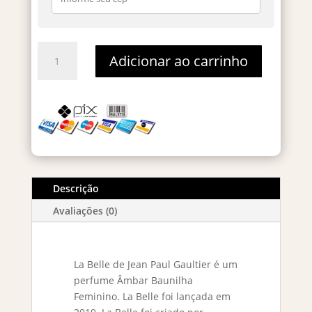
Classique
Adicionar ao carrinho
La
Belle
Eau
De
Parfum
–
Decant
5ml
Descrição
quantidade
Avaliações (0)
La Belle de Jean Paul Gaultier é um
perfume Âmbar Baunilha
Feminino. La Belle foi lançada em