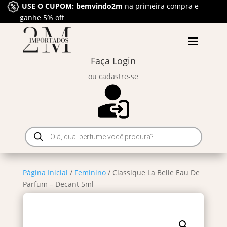
USE O CUPOM: bemvindo2m
na primeira compra e
ganhe 5% off
Faça Login
ou cadastre-se
Pesquisar
produtos
Página Inicial
/
Feminino
/ Classique La Belle Eau De
Parfum – Decant 5ml