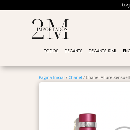
Log
TODOS
DECANTS
DECANTS 10ML
EN
Página Inicial
/
Chanel
/ Chanel Allure Sensuell