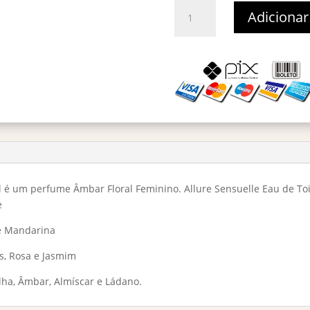
Chanel
Adicionar
Allure
Sensuelle
Eau
de
Toilette
-
Decant
5ml
quantidade
l é um perfume Âmbar Floral Feminino. Allure Sensuelle Eau de Toi
e
 e Mandarina
is, Rosa e Jasmim
lha, Âmbar, Almíscar e Ládano.