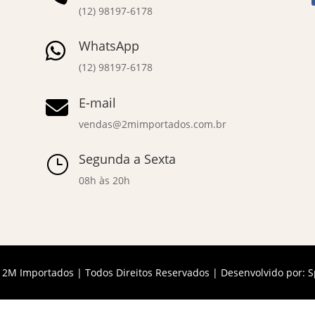
(12) 98197-6178
WhatsApp

(12) 98197-6178
E-mail

vendas@2mimportados.com.br
Segunda a Sexta
}
08h às 20h
 2M Importados | Todos Direitos Reservados | Desenvolvido por:
S