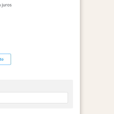
 juros
to