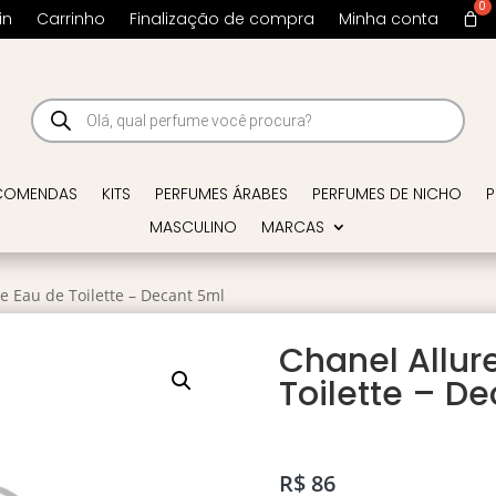
in
Carrinho
Finalização de compra
Minha conta
Pesquisar
produtos
COMENDAS
KITS
PERFUMES ÁRABES
PERFUMES DE NICHO
P
MASCULINO
MARCAS
e Eau de Toilette – Decant 5ml
Chanel Allur
Toilette – D
R$
86