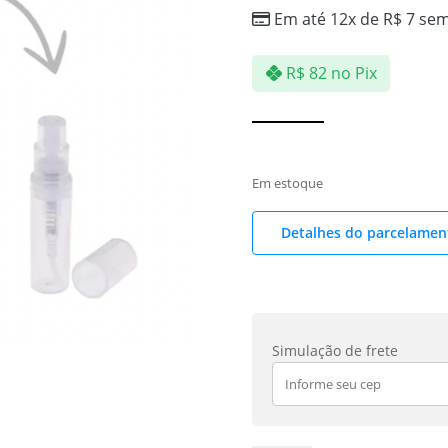
Em até 12x de
R$
7
sem
R$
82
no Pix
Em estoque
Detalhes do parcelamen
Simulação de frete