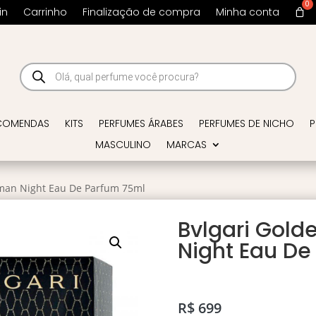
in
Carrinho
Finalização de compra
Minha conta
Pesquisar
produtos
COMENDAS
KITS
PERFUMES ÁRABES
PERFUMES DE NICHO
P
MASCULINO
MARCAS
oman Night Eau De Parfum 75ml
Bvlgari Gol
Night Eau De
R$
699