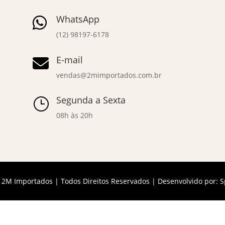
WhatsApp

(12) 98197-6178
E-mail

vendas@2mimportados.com.br
Segunda a Sexta
}
08h às 20h
 2M Importados | Todos Direitos Reservados | Desenvolvido por:
S