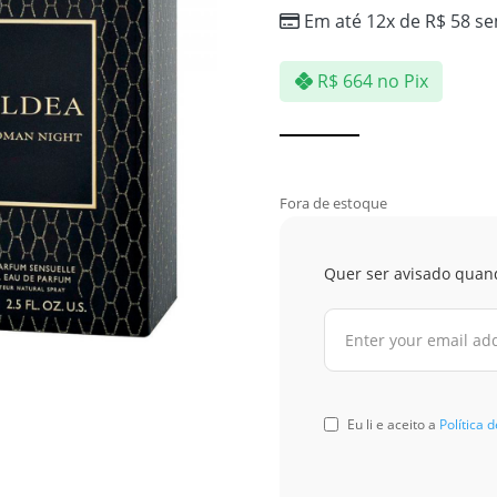
Em até 12x de
R$
58
se
R$
664
no Pix
Fora de estoque
Quer ser avisado quan
Eu li e aceito a
Política 