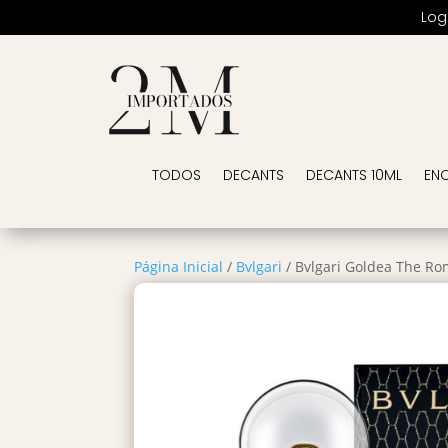
Log
TODOS
DECANTS
DECANTS 10ML
EN
Página Inicial
/
Bvlgari
/ Bvlgari Goldea The R